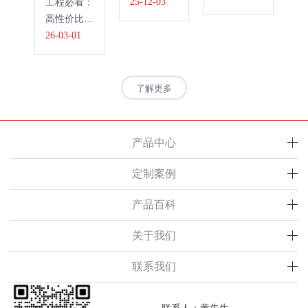
用”：公共
25-12-03
工程必看：
何正在取代
材
卫生间隔断
高性价比公
传统 PVC
呢
的材质设计
共卫生间隔
26-03-01
板？
新趋势》
断推荐
了解更多
产品中心
定制案例
产品百科
关于我们
联系我们