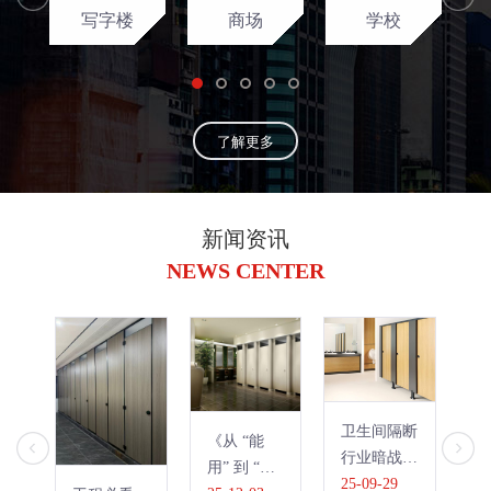
写字楼
商场
学校
了解更多
新闻资讯
NEWS CENTER
卫生间隔断
沿
《从 “能
行业暗战：
卫
用” 到 “好
抗倍特板为
25-09-29
定
25